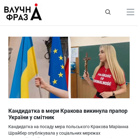
К
содержимому
Політика
Гроші
Життя
Лайфстайл
ТехноНаука
Людина
Корисності
Кандидатка в мери Кракова викинула прапор
Ukraine
України у смітник
Про нас
Кандидатка на посаду мера польського Кракова Маріанна
Шрайбер опублікувала у соціальних мережах