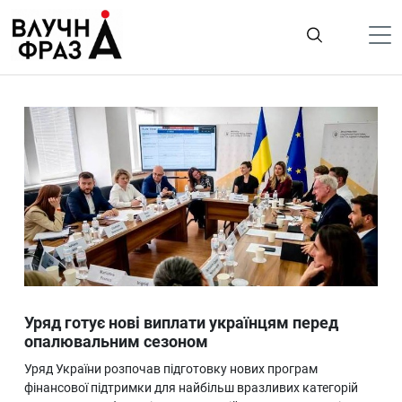
К
содержимому
Політика
Гроші
Життя
Лайфстайл
ТехноНаука
Людина
Корисності
Уряд готує нові виплати українцям перед
Ukraine
опалювальним сезоном
Про нас
Уряд України розпочав підготовку нових програм
фінансової підтримки для найбільш вразливих категорій