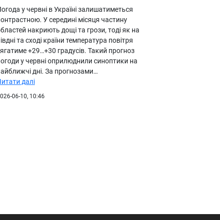
огода у червні в Україні залишатиметься
онтрастною. У середині місяця частину
бластей накриють дощі та грози, тоді як на
івдні та сході країни температура повітря
сягатиме +29…+30 градусів. Такий прогноз
погоди у червні оприлюднили синоптики на
найближчі дні. За прогнозами…
Читати далі
026-06-10, 10:46