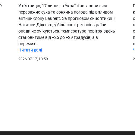
9
У п'ятницю, 17 липня, в Україні встановиться
П
переважно суха та сонячна погода під впливом
к
антициклону Laurent. За прогнозом синоптикині
о
Наталки Діденко, у більшості регіонів країни
п
опади не очікуються, температура повітря вдень
становитиме від +25 до +29 градусів, а в
окремих…
Читати далі
2026-07-17, 10:59
2