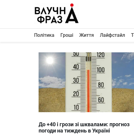
К
содержимому
Політика
Гроші
Життя
Лайфстайл
Т
Політика
Гроші
Життя
Лайфстайл
ТехноНаука
Людина
Корисності
Ukraine
До +40 і грози зі шквалами: прогноз
Про нас
погоди на тиждень в Україні