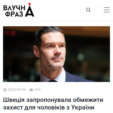
К
содержимому
Політика
Гроші
Життя
Лайфстайл
ТехноНаука
Людина
Корисності
2026-05-06
532
Ukraine
Швеція запропонувала обмежити
Про нас
захист для чоловіків з України