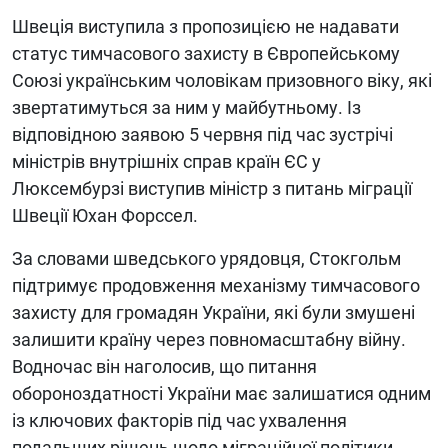
Швеція виступила з пропозицією не надавати
статус тимчасового захисту в Європейському
Союзі українським чоловікам призовного віку, які
звертатимуться за ним у майбутньому. Із
відповідною заявою 5 червня під час зустрічі
міністрів внутрішніх справ країн ЄС у
Люксембурзі виступив міністр з питань міграції
Швеції Юхан Форссел.
За словами шведського урядовця, Стокгольм
підтримує продовження механізму тимчасового
захисту для громадян України, які були змушені
залишити країну через повномасштабну війну.
Водночас він наголосив, що питання
обороноздатності України має залишатися одним
із ключових факторів під час ухвалення
подальших рішень щодо міграційної політики