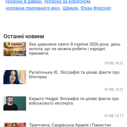
українці в Швеції
,
українці за кордоном
,
чоловіки призовного віку
,
Швеція
,
Юхан Форссел
Останні новини
Яке церковне свято 8 серпня 2026 року: день
ангела, що не можна робити і народні
прикмети
07-08, 16:21
Русалонька XL: біографія та цікаві факти про
блогерку
07-08, 15:21
Кирило Недря: біографія та цікаві факти про
військового експерта
07-08, 15:17
Туреччина, Саудівська Аравія і Пакистан