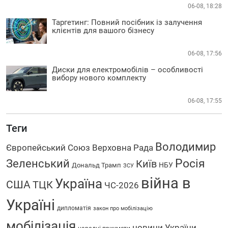
06-08, 18:28
Таргетинг: Повний посібник із залучення
клієнтів для вашого бізнесу
06-08, 17:56
Диски для електромобілів – особливості
вибору нового комплекту
06-08, 17:55
Теги
Володимир
Європейський Союз
Верховна Рада
Зеленський
Росія
Київ
НБУ
Дональд Трамп
ЗСУ
війна в
Україна
США
ТЦК
ЧС-2026
Україні
дипломатія
закон про мобілізацію
мобілізація
новини України