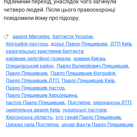
підземний перехід, унаслідок чого загинули
четверо людей. Після цього правоохоронці
повідомили йому про підозру.
аварія Mercedes
,
баптисти України
,
біографія пастора
,
досьє Павло Плешивцев
,
ДТП Київ
,
євангельські християни баптисти
,
керівник релігійної громади
,
новини Києва
,
Олешківський район
,
Павло Валерійович Плешивцев
,
Павло Плешивцев
,
Павло Плешивцев біографія
,
Павло Плешивцев ДТП
,
Павло Плешивцев Київ
,
Павло Плешивцев пастор
,
Павло Плешивцев Херсонщина
,
пастор Павло Плешивцев
,
Підстепне
,
резонансна ДТП
,
смертельна аварія Київ
,
українські пастори
,
Херсонська область
,
хто такий Павло Плешивцев
,
Церква села Підстепне
,
цікаві факти Павло Плешивцев