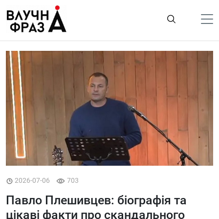
К
содержимому
Політика
Гроші
Життя
Лайфстайл
ТехноНаука
Людина
Корисності
Ukraine
2026-07-06
703
Павло Плешивцев: біографія та
Про нас
цікаві факти про скандального