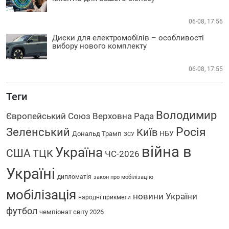
06-08, 17:56
Диски для електромобілів – особливості
вибору нового комплекту
06-08, 17:55
Теги
Володимир
Європейський Союз
Верховна Рада
Зеленський
Росія
Київ
НБУ
Дональд Трамп
ЗСУ
війна в
Україна
США
ТЦК
ЧС-2026
Україні
дипломатія
закон про мобілізацію
мобілізація
новини України
народні прикмети
футбол
чемпіонат світу 2026