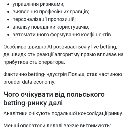
управління ризиками;
виявлення професійних гравців;
персоналізації пропозицій;
аналізу поведінки користувачів;
автоматичного формування коефіцієнтів.
Особливо швидко AI розвивається у live betting,
де швидкість реакції алгоритму прямо впливає на
прибутковість оператора.
Фактично betting-індустрія Польщі стає частиною
broader data economy.
Чого очікувати від польського
betting-ринку далі
Аналітики очікують подальшої консолідації ринку.
Менші оператори дедалі важче витримують: