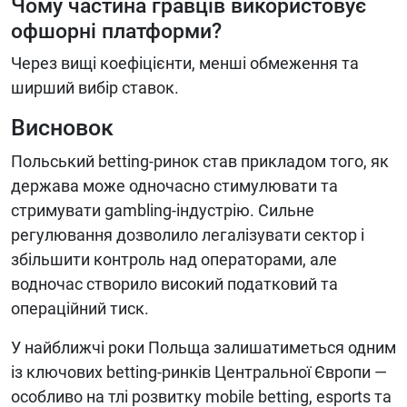
Чому частина гравців використовує
офшорні платформи?
Через вищі коефіцієнти, менші обмеження та
ширший вибір ставок.
Висновок
Польський betting-ринок став прикладом того, як
держава може одночасно стимулювати та
стримувати gambling-індустрію. Сильне
регулювання дозволило легалізувати сектор і
збільшити контроль над операторами, але
водночас створило високий податковий та
операційний тиск.
У найближчі роки Польща залишатиметься одним
із ключових betting-ринків Центральної Європи —
особливо на тлі розвитку mobile betting, esports та