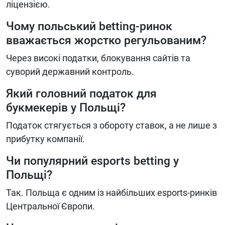
ліцензією.
Чому польський betting-ринок
вважається жорстко регульованим?
Через високі податки, блокування сайтів та
суворий державний контроль.
Який головний податок для
букмекерів у Польщі?
Податок стягується з обороту ставок, а не лише з
прибутку компанії.
Чи популярний esports betting у
Польщі?
Так. Польща є одним із найбільших esports-ринків
Центральної Європи.