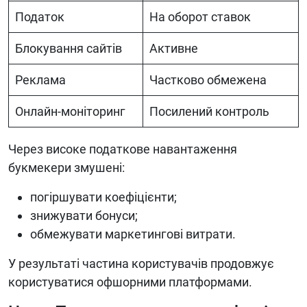
Податок
На оборот ставок
Блокування сайтів
Активне
Реклама
Частково обмежена
Онлайн-моніторинг
Посилений контроль
Через високе податкове навантаження
букмекери змушені:
погіршувати коефіцієнти;
знижувати бонуси;
обмежувати маркетингові витрати.
У результаті частина користувачів продовжує
користуватися офшорними платформами.