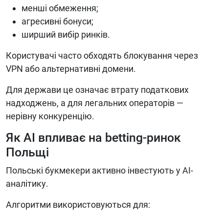
менші обмеження;
агресивні бонуси;
ширший вибір ринків.
Користувачі часто обходять блокування через
VPN або альтернативні домени.
Для держави це означає втрату податкових
надходжень, а для легальних операторів —
нерівну конкуренцію.
Як AI впливає на betting-ринок
Польщі
Польські букмекери активно інвестують у AI-
аналітику.
Алгоритми використовуються для: