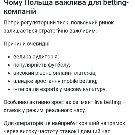
Чому Польща важлива для betting-
компаній
Попри регуляторний тиск, польський ринок
залишається стратегічно важливим.
Причини очевидні:
велика аудиторія;
популярність футболу;
високий рівень онлайн-платежів;
швидке зростання mobile betting;
інтеграція esports у масову культуру.
Особливо активно зростає сегмент live betting —
ставок у режимі реального часу.
Для операторів це найприбутковіший напрямок
через високу частоту ставок і довший час