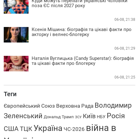
Куди можуть переїхати українські чоловіки
поза ЄС після 2027 року
06-08, 21:38
Ксенія Мішина: біографія та цікаві факти про
акторку і велнес-блогерку
06-08, 21:29
Наталія Вуглицька (Candy Superstar): біографія
та цікаві факти про блогерку
06-08, 21:25
Теги
Володимир
Європейський Союз
Верховна Рада
Росія
Зеленський
Київ
НБУ
Дональд Трамп
ЗСУ
війна в
Україна
США
ТЦК
ЧС-2026