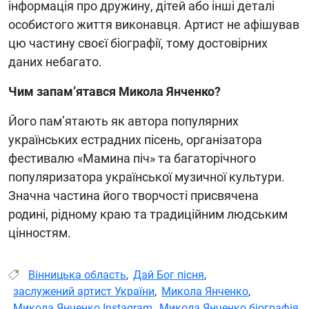
інформація про дружину, дітей або інші деталі
особистого життя виконавця. Артист не афішував
цю частину своєї біографії, тому достовірних
даних небагато.
Чим запам’ятався Микола Янченко?
Його пам’ятають як автора популярних
українських естрадних пісень, організатора
фестивалю «Мамина піч» та багаторічного
популяризатора української музичної культури.
Значна частина його творчості присвячена
родині, рідному краю та традиційним людським
цінностям.
Вінницька область
,
Дай Бог пісня
,
заслужений артист України
,
Микола Янченко
,
Микола Янченко Instagram
,
Микола Янченко біографія
,