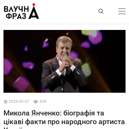
К
содержимому
Політика
Гроші
Життя
Лайфстайл
ТехноНаука
Людина
Корисності
2026-02-07
439
Ukraine
Микола Янченко: біографія та
Про нас
цікаві факти про народного артиста