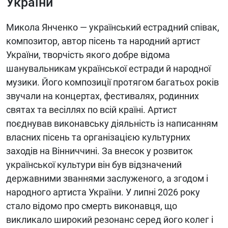
України
Микола Янченко — український естрадний співак,
композитор, автор пісень та народний артист
України, творчість якого добре відома
шанувальникам української естради й народної
музики. Його композиції протягом багатьох років
звучали на концертах, фестивалях, родинних
святах та весіллях по всій країні. Артист
поєднував виконавську діяльність із написанням
власних пісень та організацією культурних
заходів на Вінниччині. За внесок у розвиток
української культури він був відзначений
державними званнями заслуженого, а згодом і
народного артиста України. У липні 2026 року
стало відомо про смерть виконавця, що
викликало широкий резонанс серед його колег і