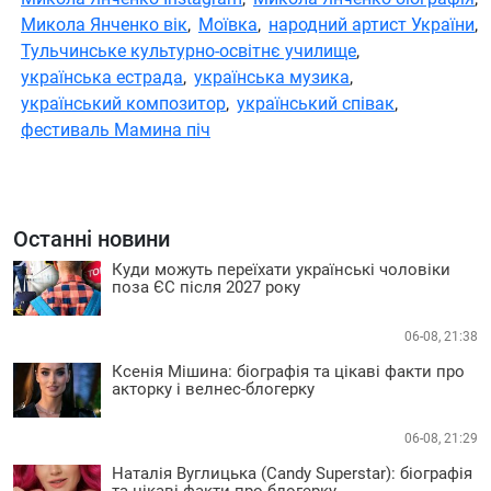
Микола Янченко вік
,
Моївка
,
народний артист України
,
Тульчинське культурно-освітнє училище
,
українська естрада
,
українська музика
,
український композитор
,
український співак
,
фестиваль Мамина піч
Останні новини
Куди можуть переїхати українські чоловіки
поза ЄС після 2027 року
06-08, 21:38
Ксенія Мішина: біографія та цікаві факти про
акторку і велнес-блогерку
06-08, 21:29
Наталія Вуглицька (Candy Superstar): біографія
та цікаві факти про блогерку