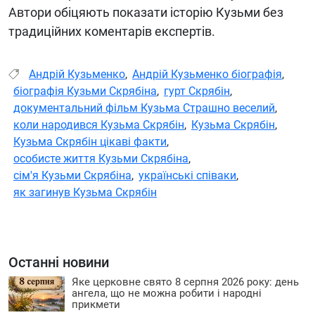
Автори обіцяють показати історію Кузьми без
традиційних коментарів експертів.
Андрій Кузьменко
,
Андрій Кузьменко біографія
,
біографія Кузьми Скрябіна
,
гурт Скрябін
,
документальний фільм Кузьма Страшно веселий
,
коли народився Кузьма Скрябін
,
Кузьма Скрябін
,
Кузьма Скрябін цікаві факти
,
особисте життя Кузьми Скрябіна
,
сім'я Кузьми Скрябіна
,
українські співаки
,
як загинув Кузьма Скрябін
Останні новини
Яке церковне свято 8 серпня 2026 року: день
ангела, що не можна робити і народні
прикмети