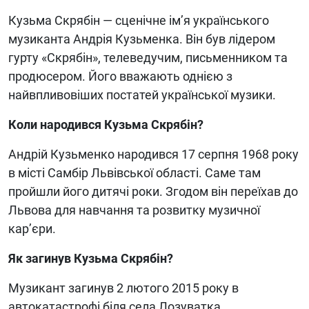
Кузьма Скрябін — сценічне ім’я українського
музиканта Андрія Кузьменка. Він був лідером
гурту «Скрябін», телеведучим, письменником та
продюсером. Його вважають однією з
найвпливовіших постатей української музики.
Коли народився Кузьма Скрябін?
Андрій Кузьменко народився 17 серпня 1968 року
в місті Самбір Львівської області. Саме там
пройшли його дитячі роки. Згодом він переїхав до
Львова для навчання та розвитку музичної
кар’єри.
Як загинув Кузьма Скрябін?
Музикант загинув 2 лютого 2015 року в
автокатастрофі біля села Лозуватка