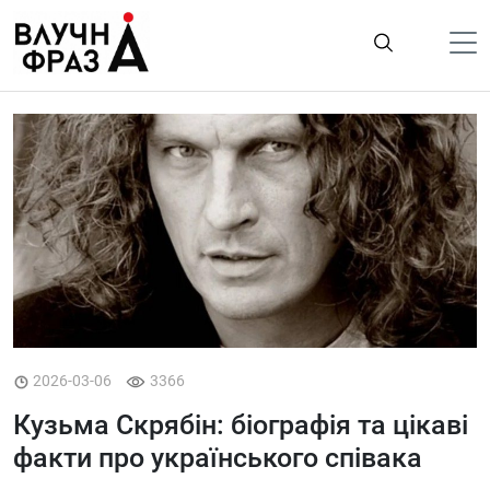
К
содержимому
Політика
Гроші
Життя
Лайфстайл
ТехноНаука
Людина
Корисності
2026-03-06
3366
Ukraine
Кузьма Скрябін: біографія та цікаві
Про нас
факти про українського співака