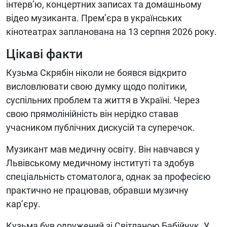
інтерв’ю, концертних записах та домашньому
відео музиканта. Прем’єра в українських
кінотеатрах запланована на 13 серпня 2026 року.
Цікаві факти
Кузьма Скрябін ніколи не боявся відкрито
висловлювати свою думку щодо політики,
суспільних проблем та життя в Україні. Через
свою прямолінійність він нерідко ставав
учасником публічних дискусій та суперечок.
Музикант мав медичну освіту. Він навчався у
Львівському медичному інституті та здобув
спеціальність стоматолога, однак за професією
практично не працював, обравши музичну
кар’єру.
Кузьма був одружений зі Світланою Бабійчук. У