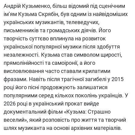
Андрій Кузьменко, більш відомий під сценічним
ім’ям Кузьма Скрябін, був одним із найвідоміших
українських музикантів, телеведучих,
письменників та громадських діячів. Його
творчість суттєво вплинула на розвиток
української популярної музики після здобуття
незалежності. Кузьма став символом щирості,
прямолінійності та самоіронії, а його
висловлювання часто ставали крилатими
фразами. Навіть після трагічної загибелі у 2015
році його пісні продовжують залишатися
популярними серед кількох поколінь українців. У
2026 році в український прокат вийде
документальний фільм «Кузьма: Страшно
веселий», який розповість про життя та творчий
шлях музиканта на основі архівних матеріалів.