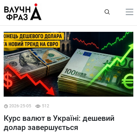
К
содержимому
Політика
Гроші
Життя
Лайфстайл
ТехноНаука
Людина
Корисності
2026-25-05
512
Ukraine
Курс валют в Україні: дешевий
Про нас
долар завершується