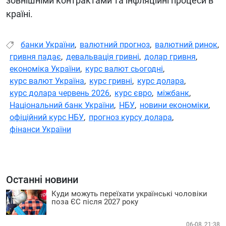
зовнішніми контрактами та інфляційні процеси в
країні.
банки України
,
валютний прогноз
,
валютний ринок
,
гривня падає
,
девальвація гривні
,
долар гривня
,
економіка України
,
курс валют сьогодні
,
курс валют Україна
,
курс гривні
,
курс долара
,
курс долара червень 2026
,
курс євро
,
міжбанк
,
Національний банк України
,
НБУ
,
новини економіки
,
офіційний курс НБУ
,
прогноз курсу долара
,
фінанси України
Останні новини
Куди можуть переїхати українські чоловіки
поза ЄС після 2027 року
06-08, 21:38