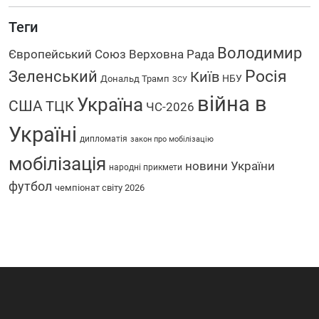
Теги
Володимир
Європейський Союз
Верховна Рада
Зеленський
Росія
Київ
НБУ
Дональд Трамп
ЗСУ
війна в
Україна
США
ТЦК
ЧС-2026
Україні
дипломатія
закон про мобілізацію
мобілізація
новини України
народні прикмети
футбол
чемпіонат світу 2026