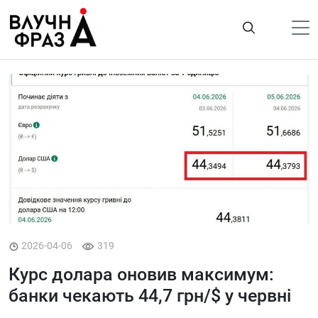
К
содержимому
Політика
Гроші
Життя
Лайфстайл
ТехноНаука
Людина
Корисності
2026-04-06
319
Ukraine
Курс долара оновив максимум:
Про нас
банки чекають 44,7 грн/$ у червні