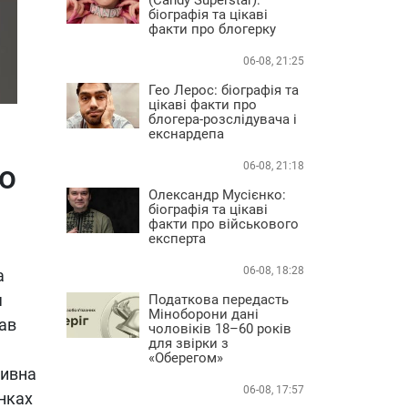
біографія та цікаві
факти про блогерку
06-08, 21:25
Гео Лерос: біографія та
цікаві факти про
блогера-розслідувача і
екснардепа
ро
06-08, 21:18
Олександр Мусієнко:
біографія та цікаві
факти про військового
експерта
06-08, 18:28
а
я
Податкова передасть
Міноборони дані
лав
чоловіків 18–60 років
для звірки з
«Оберегом»
тивна
06-08, 17:57
унках