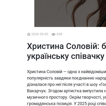
2026-30-05
438
Христина Соловій: б
українську співачку
Христина Соловій — одна з найвідоміши
популярність завдяки поєднанню народ
дізналася про неї після участі в шоу «Г
Вакарчук. Згодом артистка випустила ни
музичного простору. Окрім творчості, у
громадянська позиція. У 2025 році спі