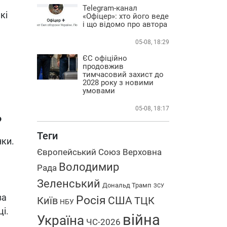
Telegram-канал
кі
«Офіцер»: хто його веде
і що відомо про автора
05-08, 18:29
ЄС офіційно
продовжив
тимчасовий захист до
2028 року з новими
умовами
05-08, 18:17
?
Теги
нки.
Європейський Союз
Верховна
Володимир
Рада
Зеленський
Дональд Трамп
ЗСУ
ва
Росія
США
Київ
ТЦК
НБУ
і.
війна
Україна
ЧС-2026