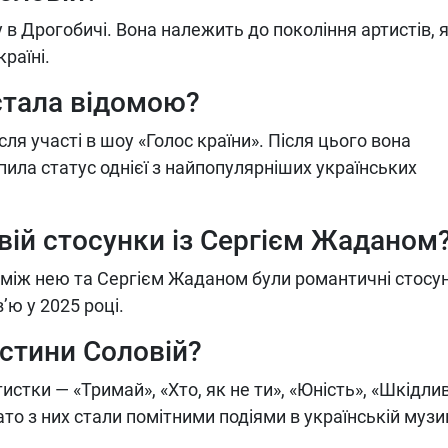
 в Дрогобичі. Вона належить до покоління артистів, я
раїні.
стала відомою?
ля участі в шоу «Голос країни». Після цього вона
іпила статус однієї з найпопулярніших українських
вій стосунки із Сергієм Жаданом
о між нею та Сергієм Жаданом були романтичні стосу
’ю у 2025 році.
истини Соловій?
стки — «Тримай», «Хто, як не ти», «Юність», «Шкідли
ато з них стали помітними подіями в українській музиц