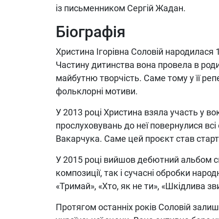
із письменником Сергій Жадан.
Біографія
Христина Ігорівна Соловій народилася 1
Частину дитинства вона провела в родин
майбутню творчість. Саме тому у її реп
фольклорні мотиви.
У 2013 році Христина взяла участь у во
прослуховувань до неї повернулися всі
Вакарчука. Саме цей проєкт став старто
У 2015 році вийшов дебютний альбом сп
композиції, так і сучасні обробки наро
«Тримай», «Хто, як не ти», «Шкідлива зви
Протягом останніх років Соловій зали