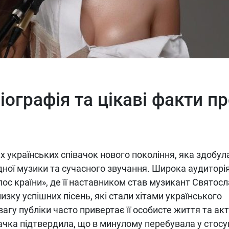
іографія та цікаві факти п
х українських співачок нового покоління, яка здобул
ної музики та сучасного звучання. Широка аудиторі
олос країни», де її наставником став музикант Святос
зку успішних пісень, які стали хітами українського
вагу публіки часто привертає її особисте життя та ак
вачка підтвердила, що в минулому перебувала у стос