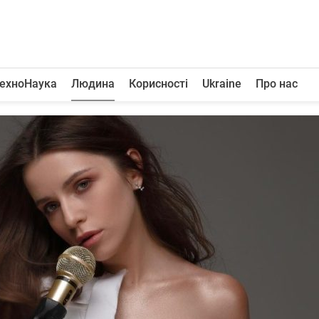
ехноНаука
Людина
Корисності
Ukraine
Про нас