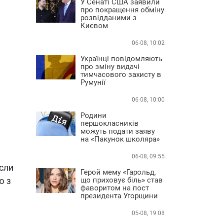
У Сенаті США заявили
про покращення обміну
розвідданими з
Києвом
06-08, 10:02
Українці повідомляють
про зміну видачі
тимчасового захисту в
Румунії
06-08, 10:00
Родини
першокласників
можуть подати заяву
на «Пакунок школяра»
06-08, 09:55
если
Герой мему «Гарольд,
ю з
що приховує біль» став
фаворитом на пост
президента Угорщини
05-08, 19:08