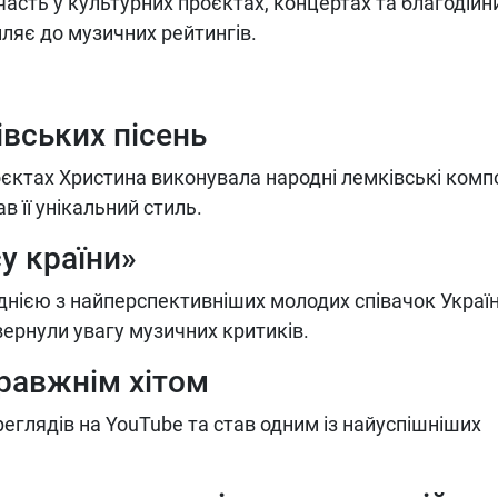
часть у культурних проєктах, концертах та благодійн
пляє до музичних рейтингів.
івських пісень
оєктах Христина виконувала народні лемківські компо
 її унікальний стиль.
у країни»
днією з найперспективніших молодих співачок України
ернули увагу музичних критиків.
равжнім хітом
реглядів на YouTube та став одним із найуспішніших