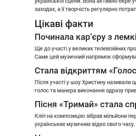
української сцени. Вона активно бере у
заходах, а її творчість регулярно потра
Цікаві факти
Починала кар’єру з лемк
Ще до участі у великих телевізійних пр
Саме цей музичний напрямок сформував
Стала відкриттям «Голос
Після участі у шоу Христину називали о
голос та манера виконання одразу прив
Пісня «Тримай» стала сп
Кліп на композицію зібрав мільйони пе
українських музичних відео свого часу.