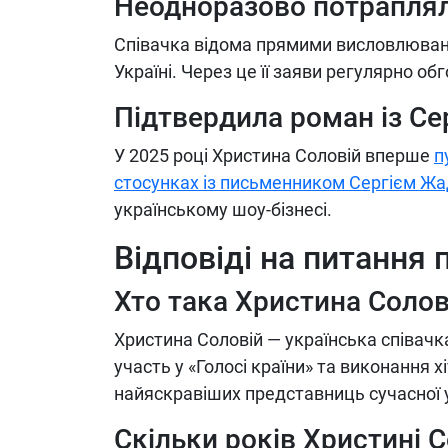
Неодноразово потрапляла
Співачка відома прямими висловлюванн
Україні. Через це її заяви регулярно о
Підтвердила роман із С
У 2025 році Христина Соловій вперше
п
стосунках із письменником Сергієм Ж
українському шоу-бізнесі.
Відповіді на питання 
Хто така Христина Солов
Христина Соловій — українська співачк
участь у «Голосі країни» та виконання х
найяскравіших представниць сучасної у
Скільки років Христині 