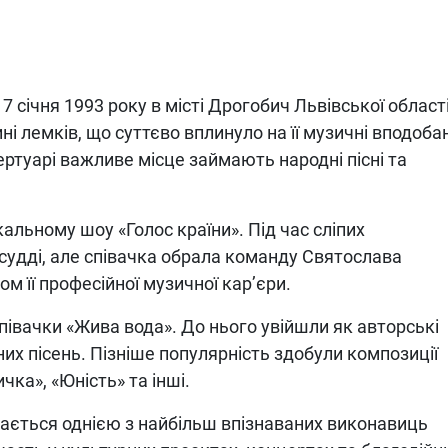
7 січня 1993 року в місті Дрогобич Львівської області
і лемків, що суттєво вплинуло на її музичні вподоба
ертуарі важливе місце займають народні пісні та
кальному шоу «Голос країни». Під час сліпих
 судді, але співачка обрала команду Святослава
м її професійної музичної кар’єри.
івачки «Жива вода». До нього увійшли як авторські
дних пісень. Пізніше популярність здобули композиції
чка», «Юність» та інші.
шається однією з найбільш впізнаваних виконавиць