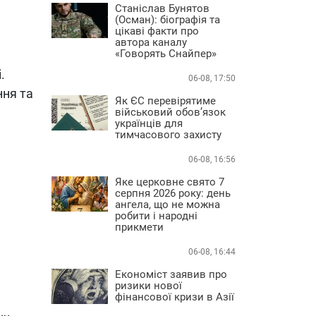
Станіслав Бунятов
(Осман): біографія та
цікаві факти про
автора каналу
«Говорять Снайпер»
.
06-08, 17:50
ння та
Як ЄС перевірятиме
військовий обов’язок
українців для
тимчасового захисту
06-08, 16:56
Яке церковне свято 7
серпня 2026 року: день
ангела, що не можна
робити і народні
прикмети
06-08, 16:44
Економіст заявив про
ризики нової
фінансової кризи в Азії