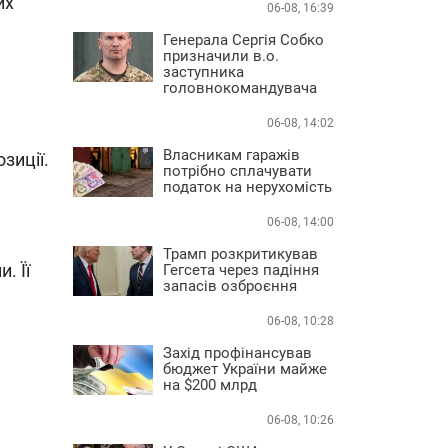
их
06-08, 16:39
Генерала Сергія Собко
призначили в.о.
заступника
головнокомандувача
06-08, 14:02
Власникам гаражів
зиції.
потрібно сплачувати
податок на нерухомість
06-08, 14:00
Трамп розкритикував
. Її
Гегсета через падіння
запасів озброєння
06-08, 10:28
Захід профінансував
бюджет України майже
на $200 млрд
06-08, 10:26