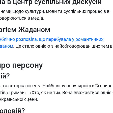
 в центр суспільних дискусій
ями щодо культури, мови та суспільних процесів в
бговорюються в медіа.
ергієм Жаданом
ублічно розповіла, що перебувала у романтичних
аданом
. Це стало однією з найобговорюваніших тем в
про персону
ій?
а та авторка пісень. Найбільшу популярність їй прин
ітів «Тримай» і «Хто, як не ти». Вона вважається одніє
країнської сцени.
Соловій?