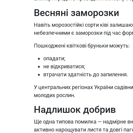
Весняні заморозки
Навіть морозостійкі сорти ківі залиша
небезпечними є заморозки під час фор
Пошкоджені квіткові бруньки можуть:
опадати;
не відкриватися;
втрачати здатність до запилення.
У центральних регіонах України садів
молодих рослин.
Надлишок добрив
Ще одна типова помилка — надмірне вн
активно нарощувати листя та довгі паго