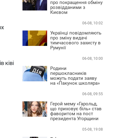
про покращення обміну
розвідданими з
Києвом
06-08, 10:02
ох
Українці повідомляють
про зміну видачі
тимчасового захисту в
Румунії
06-08, 10:00
в ківі
Родини
першокласників
можуть подати заяву
на «Пакунок школяра»
06-08, 09:55
Герой мему «Гарольд,
що приховує біль» став
фаворитом на пост
президента Угорщини
05-08, 19:08