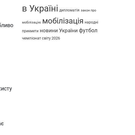
в Україні
дипломатія
закон про
мобілізація
народні
мобілізацію
бливо
футбол
новини України
прикмети
чемпіонат світу 2026
хисту
ає