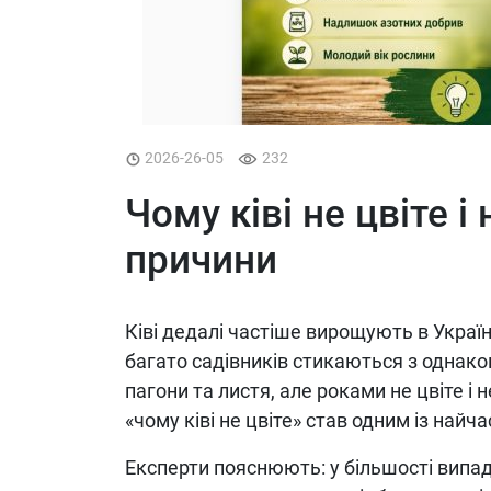
2026-26-05
232
Чому ківі не цвіте і
причини
Ківі дедалі частіше вирощують в Україні
багато садівників стикаються з однак
пагони та листя, але роками не цвіте і 
«чому ківі не цвіте» став одним із найч
Експерти пояснюють: у більшості випад