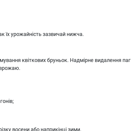
ак їх урожайність зазвичай нижча.
мування квіткових бруньок. Надмірне видалення паг
 врожаю.
гонів;
ізку восени або наприкінці зими.