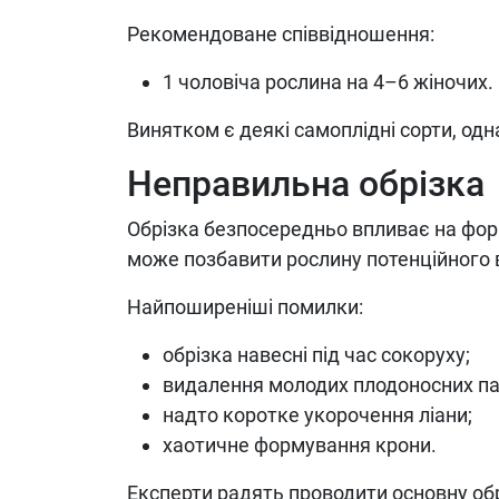
Рекомендоване співвідношення:
1 чоловіча рослина на 4–6 жіночих.
Винятком є деякі самоплідні сорти, одн
Неправильна обрізка
Обрізка безпосередньо впливає на фор
може позбавити рослину потенційного
Найпоширеніші помилки:
обрізка навесні під час сокоруху;
видалення молодих плодоносних па
надто коротке укорочення ліани;
хаотичне формування крони.
Експерти радять проводити основну обр