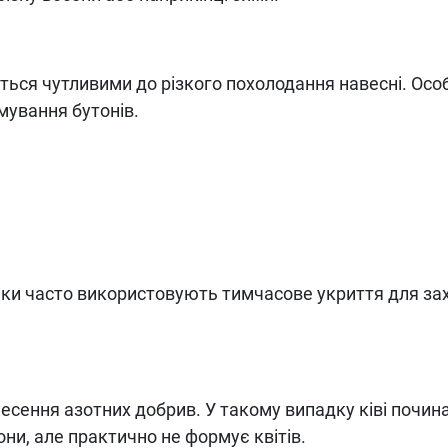
ються чутливими до різкого похолодання навесні. Осо
мування бутонів.
ники часто використовують тимчасове укриття для за
есення азотних добрив. У такому випадку ківі почин
ни, але практично не формує квітів.