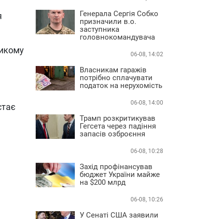
Генерала Сергія Собко
я
призначили в.о.
заступника
головнокомандувача
ликому
06-08, 14:02
Власникам гаражів
потрібно сплачувати
податок на нерухомість
06-08, 14:00
стає
Трамп розкритикував
Гегсета через падіння
запасів озброєння
06-08, 10:28
Захід профінансував
бюджет України майже
на $200 млрд
06-08, 10:26
У Сенаті США заявили