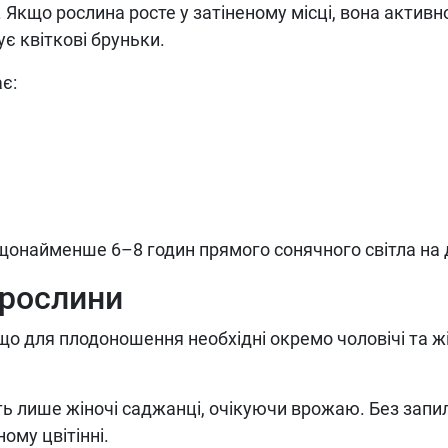
 Якщо рослина росте у затіненому місці, вона активн
є квіткові бруньки.
є:
є щонайменше 6–8 годин прямого сонячного світла на 
 рослини
 що для плодоношення необхідні окремо чоловічі та ж
ь лише жіночі саджанці, очікуючи врожаю. Без запи
ому цвітінні.