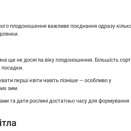
ного плодоношення важливе поєднання одразу кільк
ділянки.
а ще не досягла віку плодоношення. Більшість сорті
я посадки.
вати перші квіти навіть пізніше — особливо у
вих зим.
ками та дати рослині достатньо часу для формування
ітла