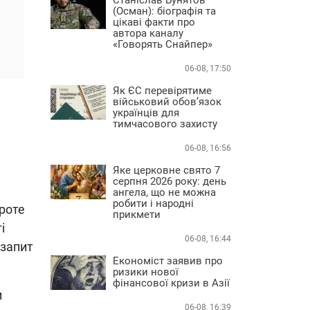
(Осман): біографія та
цікаві факти про
автора каналу
«Говорять Снайпер»
06-08, 17:50
Як ЄС перевірятиме
військовий обов’язок
українців для
тимчасового захисту
06-08, 16:56
Яке церковне свято 7
серпня 2026 року: день
ангела, що не можна
робити і народні
Проте
прикмети
і
06-08, 16:44
 запит
Економіст заявив про
ризики нової
фінансової кризи в Азії
и
06-08, 16:39