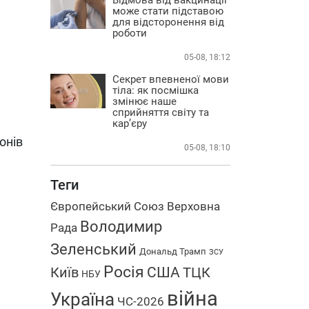
може стати підставою
для відсторонення від
роботи
05-08, 18:12
Секрет впевненої мови
тіла: як посмішка
змінює наше
сприйняття світу та
кар’єру
онів
05-08, 18:10
Теги
Європейський Союз
Верховна
Володимир
Рада
Зеленський
Дональд Трамп
ЗСУ
Росія
США
Київ
ТЦК
НБУ
війна
Україна
ЧС-2026