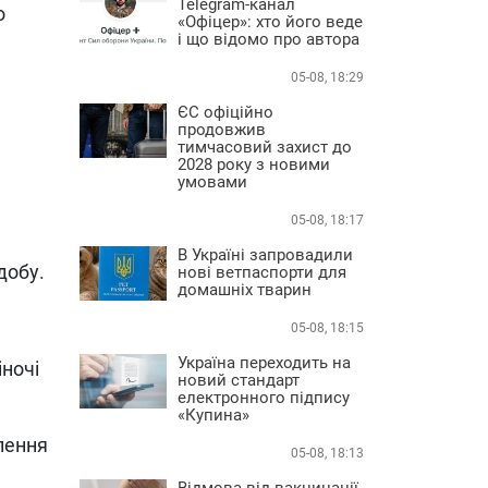
Telegram-канал
о
«Офіцер»: хто його веде
і що відомо про автора
05-08, 18:29
ЄС офіційно
продовжив
тимчасовий захист до
2028 року з новими
умовами
05-08, 18:17
В Україні запровадили
добу.
нові ветпаспорти для
домашніх тварин
05-08, 18:15
Україна переходить на
іночі
новий стандарт
електронного підпису
«Купина»
лення
05-08, 18:13
Відмова від вакцинації