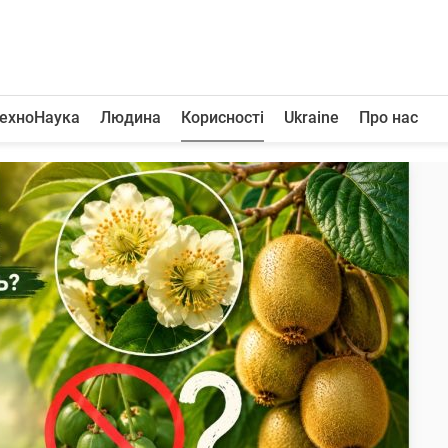
ехноНаука
Людина
Корисності
Ukraine
Про нас