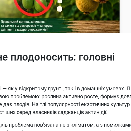
 не плодоносить: головні
 — як у відкритому ґрунті, так і в домашніх умовах. 
овою проблемою: рослина активно росте, формує довг
не дає плодів. На тлі популярності екзотичних культур
астіших серед власників саджанців актинідії.
ків проблема пов’язана не з кліматом, а з помилкам