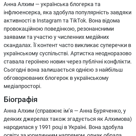
Анна Алхим — українська блогерка та
інфлюенсерка, яка здобула популярність завдяки
активності в Instagram та TikTok. Вона відома
провокаційною поведінкою, резонансними
заявами та участю у численних медійних
скандалах. Її контент часто викликає суперечки в
українському суспільстві. Артистка неодноразово
ставала героїнею новин через публічні конфлікти.
Сьогодні вона залишається однією з найбільш
обговорюваних блогерок в українському
медіапросторі.
Біографія
Анна Алхим (справжнє ім’я — Анна Буряченко, у
деяких джерелах також згадується як Алхимова)
народилася у 1991 році в Україні. Вона здобула
освіту за юридичним напрямом, однак обрала