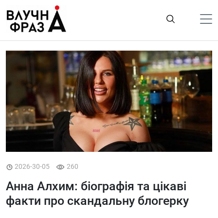
К
содержимому
Політика
Гроші
Життя
Лайфстайл
ТехноНаука
Людина
Корисності
2026-30-05
260
Ukraine
Анна Алхим: біографія та цікаві
факти про скандальну блогерку
Про нас