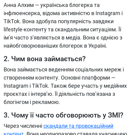
Анна Алхим — українська блогерка та
інфлюенсерка, відома активністю в Instagram і
TikTok. Вона здобула популярність завдяки
lifestyle-контенту та скандальним ситуаціям. Її
ім’я часто з’являється в медіа. Вона є однією з
найобговорюваніших блогерок в Україні.
2. Чим вона займається?
Вона займається веденням соціальних мереж і
створенням контенту. Основні платформи —
Instagram і TikTok. Також бере участь у медійних
проєктах і інтерв’ю. Її діяльність пов’язана з
блогінгом і рекламою.
3. Чому її часто обговорюють у ЗМІ?
Через численні
скандали та провокаційний
контент
. Вона неодноразово ставала учасницею