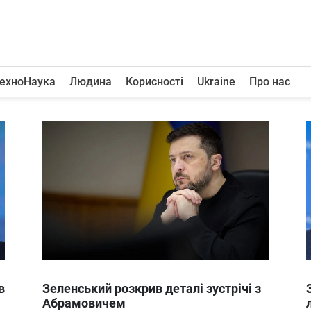
ехноНаука
Людина
Корисності
Ukraine
Про нас
в
Зеленський розкрив деталі зустрічі з
Абрамовичем