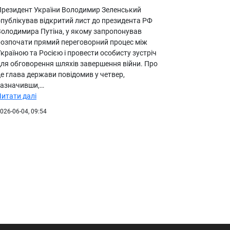
Президент України Володимир Зеленський
опублікував відкритий лист до президента РФ
Володимира Путіна, у якому запропонував
розпочати прямий переговорний процес між
країною та Росією і провести особисту зустріч
для обговорення шляхів завершення війни. Про
е глава держави повідомив у четвер,
зазначивши,…
Читати далі
026-06-04, 09:54