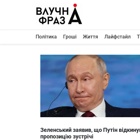
К
содержимому
Політика
Гроші
Життя
Лайфстайл
Т
Політика
Гроші
Життя
Лайфстайл
ТехноНаука
Людина
Корисності
Ukraine
Зеленський заявив, що Путін відкину
Про нас
пропозицію зустрічі