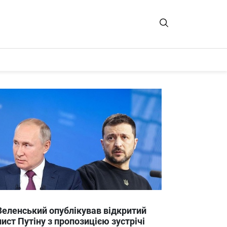
Зеленський опублікував відкритий
лист Путіну з пропозицією зустрічі