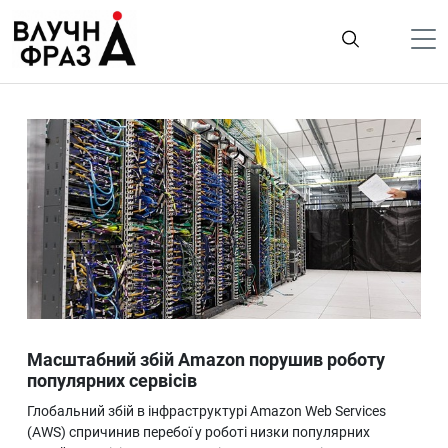
К
содержимому
Політика
Гроші
Життя
Лайфстайл
ТехноНаука
Людина
Корисності
Масштабний збій Amazon порушив роботу
Ukraine
популярних сервісів
Про нас
Глобальний збій в інфраструктурі Amazon Web Services
(AWS) спричинив перебої у роботі низки популярних