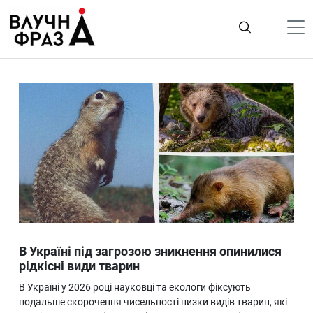
К
содержимому
Політика
Гроші
Життя
Лайфстайл
ТехноНаука
Людина
Корисності
В Україні під загрозою зникнення опинилися
Ukraine
рідкісні види тварин
Про нас
В Україні у 2026 році науковці та екологи фіксують
подальше скорочення чисельності низки видів тварин, які