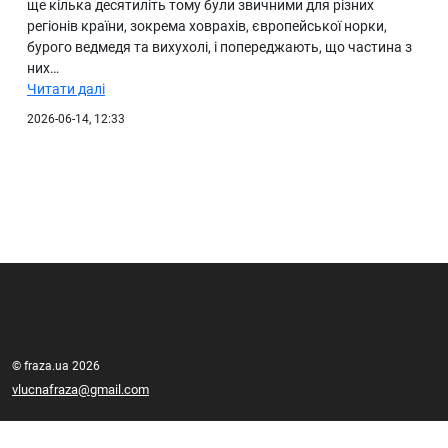
ще кілька десятиліть тому були звичними для різних
регіонів країни, зокрема ховрахів, європейської норки,
бурого ведмедя та вихухолі, і попереджають, що частина з
них…
Читати далі
2026-06-14, 12:33
© fraza.ua 2026
vlucnafraza@gmail.com