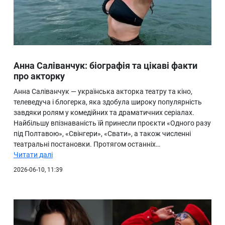
Анна Саліванчук: біографія та цікаві факти
про акторку
Анна Саліванчук — українська акторка театру та кіно,
телеведуча і блогерка, яка здобула широку популярність
завдяки ролям у комедійних та драматичних серіалах.
Найбільшу впізнаваність їй принесли проєкти «Одного разу
під Полтавою», «Свінгери», «Свати», а також численні
театральні постановки. Протягом останніх…
Читати далі
2026-06-10, 11:39