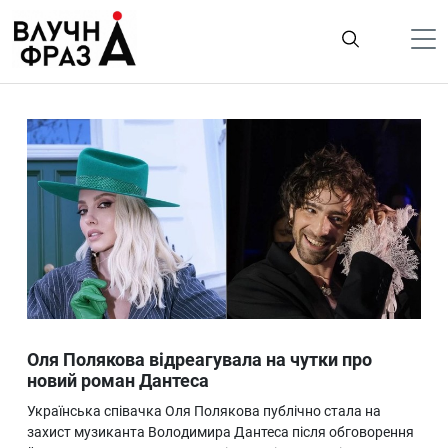
К
содержимому
Політика
Гроші
Життя
Лайфстайл
ТехноНаука
Людина
Корисності
Оля Полякова відреагувала на чутки про
Ukraine
новий роман Дантеса
Про нас
Українська співачка Оля Полякова публічно стала на
захист музиканта Володимира Дантеса після обговорення