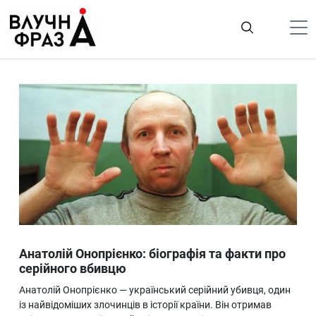
К
содержимому
Політика
Гроші
Життя
Лайфстайл
ТехноНаука
Людина
Корисності
Анатолій Онопрієнко: біографія та факти про
Ukraine
серійного вбивцю
Про нас
Анатолій Онопрієнко — український серійний убивця, один
із найвідоміших злочинців в історії країни. Він отримав