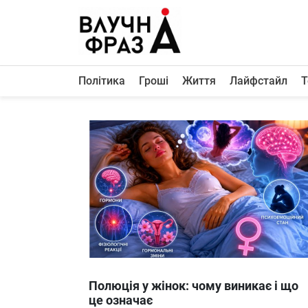
К
содержимому
Політика
Гроші
Життя
Лайфстайл
Т
Політика
Гроші
Життя
Лайфстайл
ТехноНаука
Людина
Корисності
Ukraine
Полюція у жінок: чому виникає і що
Про нас
це означає