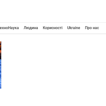
ехноНаука
Людина
Корисності
Ukraine
Про нас