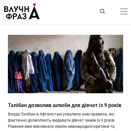
К
содержимому
Політика
Гроші
Життя
Лайфстайл
ТехноНаука
Людина
Корисності
Талібан дозволив шлюби для дівчат із 9 років
Ukraine
Влада Талібан в Афганістані ухвалила нові правила, які
Про нас
фактично дозволяють видавати дівчат заміж із 9 років.
Рішення вже викликало хвилю міжнародної критики та