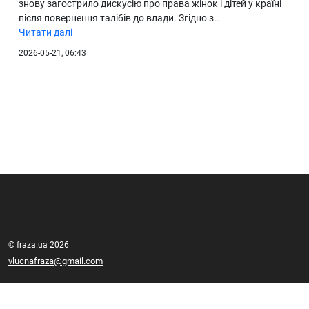
знову загострило дискусію про права жінок і дітей у країні
після повернення талібів до влади. Згідно з…
Читати далі
2026-05-21, 06:43
© fraza.ua 2026
vlucnafraza@gmail.com