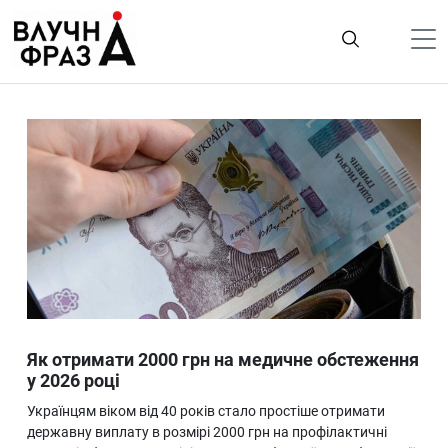
К
содержимому
Політика
Гроші
Життя
Лайфстайл
ТехноНаука
Людина
Корисності
Як отримати 2000 грн на медичне обстеження
Ukraine
у 2026 році
Про нас
Українцям віком від 40 років стало простіше отримати
державну виплату в розмірі 2000 грн на профілактичні