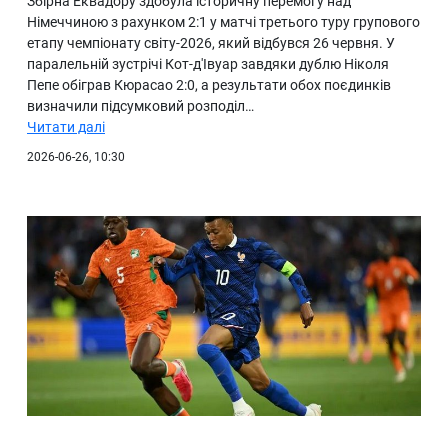
Збірна Еквадору здобула історичну перемогу над
Німеччиною з рахунком 2:1 у матчі третього туру групового
етапу чемпіонату світу-2026, який відбувся 26 червня. У
паралельній зустрічі Кот-д'Івуар завдяки дублю Ніколя
Пепе обіграв Кюрасао 2:0, а результати обох поєдинків
визначили підсумковий розподіл…
Читати далі
2026-06-26, 10:30