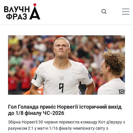
К
содержимому
Політика
Гроші
Життя
Лайфстайл
ТехноНаука
Людина
Корисності
Гол Голанда приніс Норвегії історичний вихід
Ukraine
до 1/8 фіналу ЧС-2026
Про нас
Збірна Норвегії 30 червня перемогла команду Кот-д'Івуару з
рахунком 2:1 у матчі 1/16 фіналу чемпіонату світу з