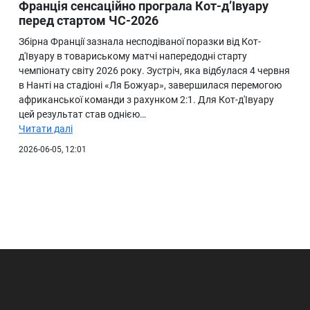
Франція сенсаційно програла Кот-д’Івуару
перед стартом ЧС-2026
Збірна Франції зазнала несподіваної поразки від Кот-
д'Івуару в товариському матчі напередодні старту
чемпіонату світу 2026 року. Зустріч, яка відбулася 4 червня
в Нанті на стадіоні «Ля Божуар», завершилася перемогою
африканської команди з рахунком 2:1. Для Кот-д'Івуару
цей результат став однією…
Читати далі
2026-06-05, 12:01