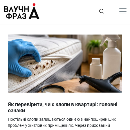
К
содержимому
Політика
Гроші
Життя
Лайфстайл
ТехноНаука
Людина
Корисності
Як перевірити, чи є клопи в квартирі: головні
Ukraine
ознаки
Про нас
Постільні клопи залишаються однією з найпоширеніших
проблем у житлових приміщеннях. Через прихований