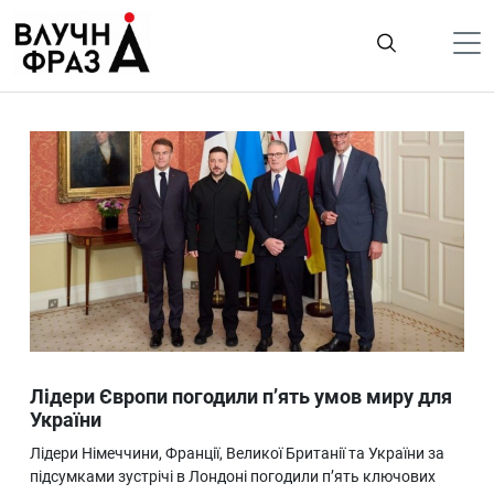
К
содержимому
Політика
Гроші
Життя
Лайфстайл
ТехноНаука
Людина
Корисності
Лідери Європи погодили п’ять умов миру для
Ukraine
України
Про нас
Лідери Німеччини, Франції, Великої Британії та України за
підсумками зустрічі в Лондоні погодили п’ять ключових