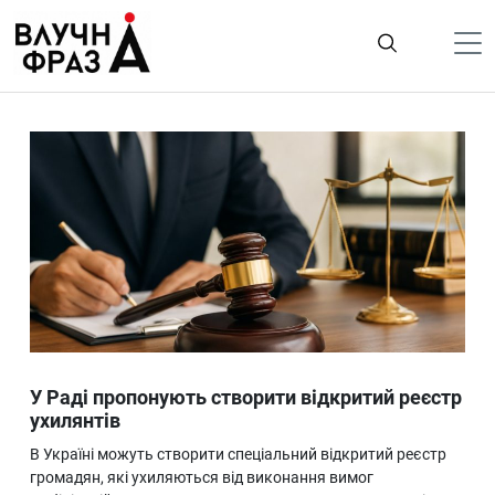
К
содержимому
Політика
Гроші
Життя
Лайфстайл
ТехноНаука
Людина
Корисності
У Раді пропонують створити відкритий реєстр
Ukraine
ухилянтів
Про нас
В Україні можуть створити спеціальний відкритий реєстр
громадян, які ухиляються від виконання вимог