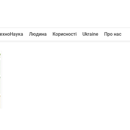
ехноНаука
Людина
Корисності
Ukraine
Про нас