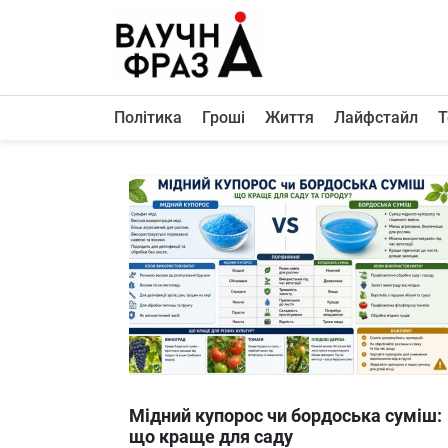
К
содержимому
Політика
Гроші
Життя
Лайфстайл
Т
Політика
Гроші
Життя
Лайфстайл
ТехноНаука
Людина
Корисності
Ukraine
Мідний купорос чи бордоська суміш:
Про нас
що краще для саду