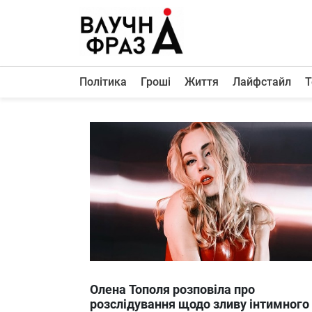
К
содержимому
Політика
Гроші
Життя
Лайфстайл
Т
Політика
Гроші
Життя
Лайфстайл
ТехноНаука
Людина
Корисності
Ukraine
Олена Тополя розповіла про
Про нас
розслідування щодо зливу інтимного