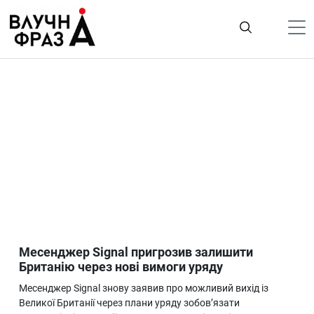
К
содержимому
Політика
Гроші
Життя
Лайфстайл
ТехноНаука
Людина
Корисності
Месенджер Signal пригрозив залишити
Ukraine
Британію через нові вимоги уряду
Про нас
Месенджер Signal знову заявив про можливий вихід із
Великої Британії через плани уряду зобов’язати