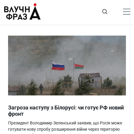
К
содержимому
Політика
Гроші
Життя
Лайфстайл
ТехноНаука
Людина
Корисності
Загроза наступу з Білорусі: чи готує РФ новий
Ukraine
фронт
Про нас
Президент Володимир Зеленський заявив, що Росія може
готувати нову спробу розширення війни через територію