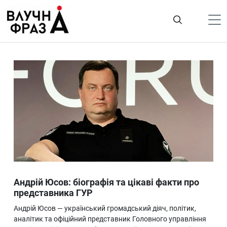
К
содержимому
Політика
Гроші
Життя
Лайфстайл
ТехноНаука
Людина
Корисності
Андрій Юсов: біографія та цікаві факти про
Ukraine
представника ГУР
Про нас
Андрій Юсов — український громадський діяч, політик,
аналітик та офіційний представник Головного управління