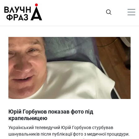
К
содержимому
Політика
Гроші
Життя
Лайфстайл
ТехноНаука
Людина
Корисності
Юрій Горбунов показав фото під
Ukraine
крапельницею
Про нас
Український телеведучий Юрій Горбунов стурбував
шанувальників після публікації фото з медичної процедури.