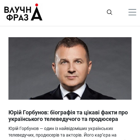
К
содержимому
Політика
Гроші
Життя
Лайфстайл
ТехноНаука
Людина
Корисності
Юрій Горбунов: біографія та цікаві факти про
Ukraine
українського телеведучого та продюсера
Про нас
Юрій Горбунов — один із найвідоміших українських
телеведучих, продюсерів та акторів. Його кар’єра на