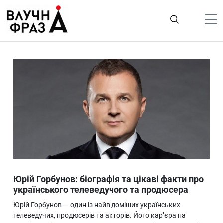
К
содержимому
Політика
Гроші
Життя
Лайфстайл
ТехноНаука
Людина
Корисності
Юрій Горбунов: біографія та цікаві факти про
Ukraine
українського телеведучого та продюсера
Про нас
Юрій Горбунов — один із найвідоміших українських
телеведучих, продюсерів та акторів. Його кар’єра на