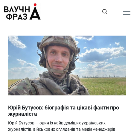
К
содержимому
Політика
Гроші
Життя
Лайфстайл
ТехноНаука
Людина
Корисності
Юрій Бутусов: біографія та цікаві факти про
Ukraine
журналіста
Про нас
Юрій Бутусов — один із найвідоміших українських
журналістів, військових оглядачів та медіаменеджерів.