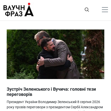
К
содержимому
Політика
Гроші
Життя
Лайфстайл
ТехноНаука
Людина
Корисності
Зустріч Зеленського і Вучича: головні тези
Ukraine
переговорів
Про нас
Президент України Володимир Зеленський 8 серпня 2026
року провів переговори з президентом Сербії Александром