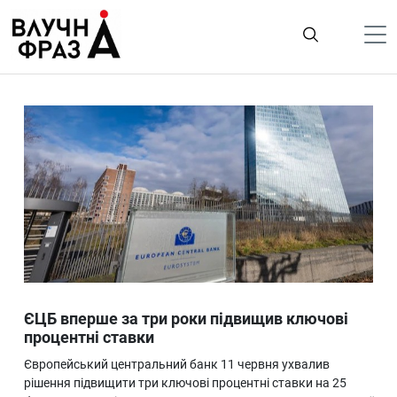
К
содержимому
Політика
Гроші
Життя
Лайфстайл
ТехноНаука
Людина
Корисності
ЄЦБ вперше за три роки підвищив ключові
Ukraine
процентні ставки
Про нас
Європейський центральний банк 11 червня ухвалив
рішення підвищити три ключові процентні ставки на 25