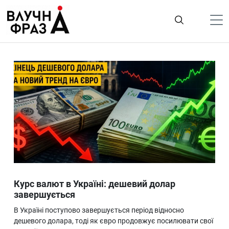
К
содержимому
Політика
Гроші
Життя
Лайфстайл
ТехноНаука
Людина
Корисності
Курс валют в Україні: дешевий долар
Ukraine
завершується
Про нас
В Україні поступово завершується період відносно
дешевого долара, тоді як євро продовжує посилювати свої