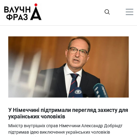
К
содержимому
Політика
Гроші
Життя
Лайфстайл
ТехноНаука
Людина
Корисності
У Німеччині підтримали перегляд захисту для
Ukraine
українських чоловіків
Про нас
Міністр внутрішніх справ Німеччини Александр Добріндт
підтримав ідею виключення українських чоловіків