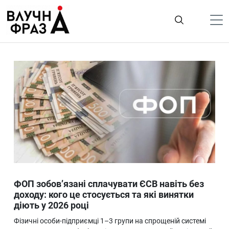
К
содержимому
Політика
Гроші
Життя
Лайфстайл
ТехноНаука
Людина
Корисності
ФОП зобов’язані сплачувати ЄСВ навіть без
Ukraine
доходу: кого це стосується та які винятки
діють у 2026 році
Про нас
Фізичні особи-підприємці 1–3 групи на спрощеній системі