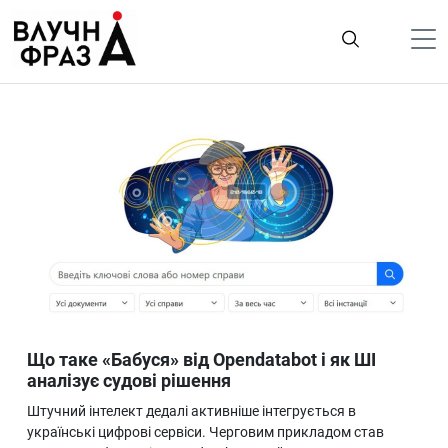
К
содержимому
Політика
Гроші
Життя
Лайфстайл
ТехноНаука
Людина
Корисності
Що таке «Бабуся» від Opendatabot і як ШІ
Ukraine
аналізує судові рішення
Про нас
Штучний інтелект дедалі активніше інтегрується в
українські цифрові сервіси. Черговим прикладом став