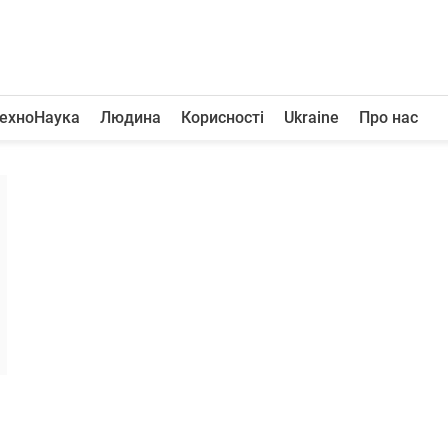
ехноНаука
Людина
Корисності
Ukraine
Про нас