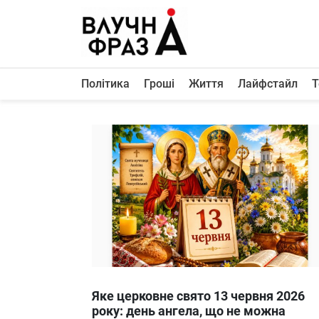
К
содержимому
Політика
Гроші
Життя
Лайфстайл
Т
Політика
Гроші
Життя
Лайфстайл
ТехноНаука
Людина
Корисності
Ukraine
Яке церковне свято 13 червня 2026
Про нас
року: день ангела, що не можна