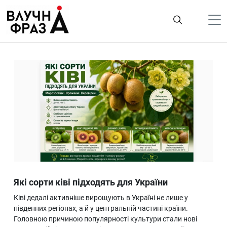
К
содержимому
Політика
Гроші
Життя
Лайфстайл
ТехноНаука
Людина
Корисності
Які сорти ківі підходять для України
Ukraine
Ківі дедалі активніше вирощують в Україні не лише у
Про нас
південних регіонах, а й у центральній частині країни.
Головною причиною популярності культури стали нові