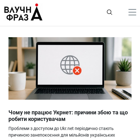
К
содержимому
Політика
Гроші
Життя
Лайфстайл
ТехноНаука
Людина
Корисності
Чому не працює Укрнет: причини збою та що
Ukraine
робити користувачам
Про нас
Проблеми з доступом до Ukr.net періодично стають
причиною занепокоєння для мільйонів українських