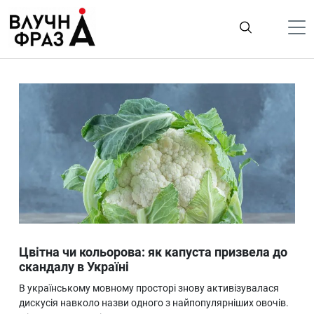
К
содержимому
Політика
Гроші
Життя
Лайфстайл
ТехноНаука
Людина
Корисності
Цвітна чи кольорова: як капуста призвела до
Ukraine
скандалу в Україні
Про нас
В українському мовному просторі знову активізувалася
дискусія навколо назви одного з найпопулярніших овочів.