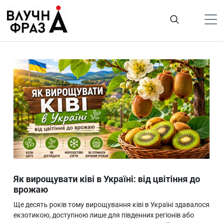
К
содержимому
Політика
Гроші
Життя
Лайфстайл
ТехноНаука
Людина
Корисності
Як вирощувати ківі в Україні: від цвітіння до
Ukraine
врожаю
Про нас
Ще десять років тому вирощування ківі в Україні здавалося
екзотикою, доступною лише для південних регіонів або