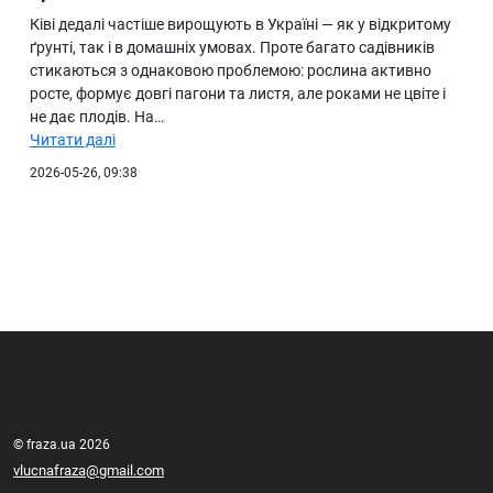
Ківі дедалі частіше вирощують в Україні — як у відкритому
ґрунті, так і в домашніх умовах. Проте багато садівників
стикаються з однаковою проблемою: рослина активно
росте, формує довгі пагони та листя, але роками не цвіте і
не дає плодів. На…
Читати далі
2026-05-26, 09:38
© fraza.ua 2026
vlucnafraza@gmail.com