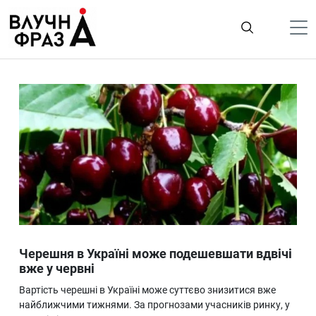
К
содержимому
Політика
Гроші
Життя
Лайфстайл
ТехноНаука
Людина
Корисності
Черешня в Україні може подешевшати вдвічі
Ukraine
вже у червні
Про нас
Вартість черешні в Україні може суттєво знизитися вже
найближчими тижнями. За прогнозами учасників ринку, у