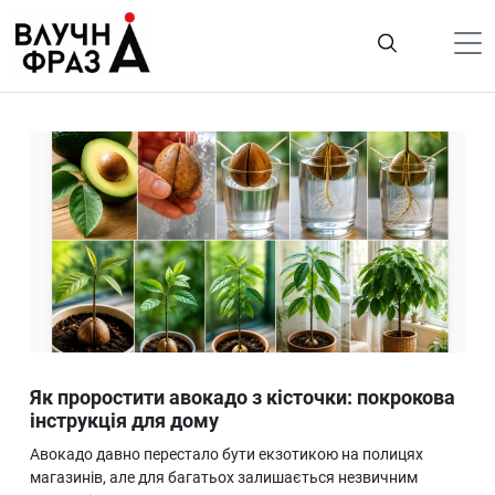
К
содержимому
Політика
Гроші
Життя
Лайфстайл
ТехноНаука
Людина
Корисності
Як проростити авокадо з кісточки: покрокова
Ukraine
інструкція для дому
Про нас
Авокадо давно перестало бути екзотикою на полицях
магазинів, але для багатьох залишається незвичним