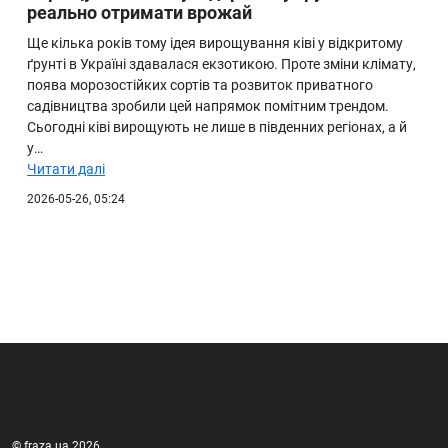
реально отримати врожай
Ще кілька років тому ідея вирощування ківі у відкритому
ґрунті в Україні здавалася екзотикою. Проте зміни клімату,
поява морозостійких сортів та розвиток приватного
садівництва зробили цей напрямок помітним трендом.
Сьогодні ківі вирощують не лише в південних регіонах, а й
у…
Читати далі
2026-05-26, 05:24
© fraza.ua 2026