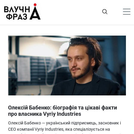
К
содержимому
Політика
Гроші
Життя
Лайфстайл
ТехноНаука
Людина
Корисності
Олексій Бабенко: біографія та цікаві факти
Ukraine
про власника Vyriy Industries
Про нас
Олексій Бабенко — український підприємець, засновник і
CEO компанії Vyriy Industries, яка спеціалізується на