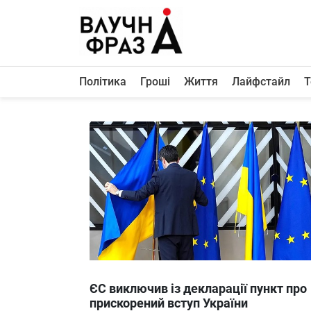
К
содержимому
Політика
Гроші
Життя
Лайфстайл
Т
Політика
Гроші
Життя
Лайфстайл
ТехноНаука
Людина
Корисності
Ukraine
ЄС виключив із декларації пункт про
Про нас
прискорений вступ України