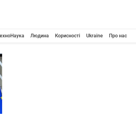
ехноНаука
Людина
Корисності
Ukraine
Про нас